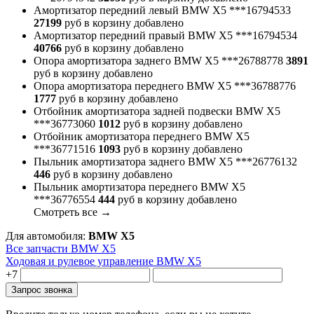
Амортизатор передний левый BMW X5
***16794533
27199
руб
в корзину
добавлено
Амортизатор передний правый BMW X5
***16794534
40766
руб
в корзину
добавлено
Опора амортизатора заднего BMW X5
***26788778
3891
руб
в корзину
добавлено
Опора амортизатора переднего BMW X5
***36788776
1777
руб
в корзину
добавлено
Отбойник амортизатора задней подвески BMW X5
***36773060
1012
руб
в корзину
добавлено
Отбойник амортизатора переднего BMW X5
***36771516
1093
руб
в корзину
добавлено
Пыльник амортизатора заднего BMW X5
***26776132
446
руб
в корзину
добавлено
Пыльник амортизатора переднего BMW X5
***36776554
444
руб
в корзину
добавлено
Cмотреть все →
Для автомобиля:
BMW X5
Все запчасти BMW X5
Ходовая и рулевое управление BMW X5
+7