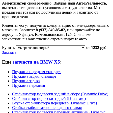
Амортизатор
своевременно. Выбрав наш
АвтоРеальность
,
вы останетесь довольны условиями сотрудничества. Мы
предлагаем товары по доступным ценам и гарантию от
производителя.
Клиенты могут получить консультацию от менеджера нашего
магазина. Звоните:
8 (937) 849-85-82,
или приезжайте по
адресу:
г. Уфа, ул. Комсомольская, 125
. С нашими
запчастями вы качественно отремонтируете авто.
Купить
от
1232
руб
Заказать
Еще
запчасти на BMW X5
:
Пружина передняя стандарт
Пружина задняя стандарт
Пружина задняя
Пружина передняя
Стабилизатор подвески задний в сборе (Dynamic Drive)
Стабилизатор подвески задней (D=22 мм.)
Втулка стабилизатора переднего (Dynamic Drive)
Стойка стабилизатора переднего правая
Стабилизатор подвески передней активный (Dynamic